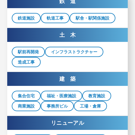
鉄 道
鉄道施設
軌道工事
駅舎・駅関係施設
土 木
駅前再開発
インフラストラクチャー
造成工事
建 築
集合住宅
福祉・医療施設
教育施設
商業施設
事務所ビル
工場・倉庫
リニューアル