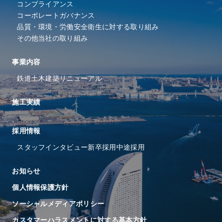
コンプライアンス
コーポレートガバナンス
品質・環境・労働安全衛⽣に
対する取り組み
その他当社の取り組み
事業内容
鉄道
土木
建築
リニューアル
施工実績
採⽤情報
スタッフインタビュー
新卒採用
中途採用
お知らせ
個人情報保護方針
ソーシャルメディアポリシー
カスタマーハラスメントに対する基本方針