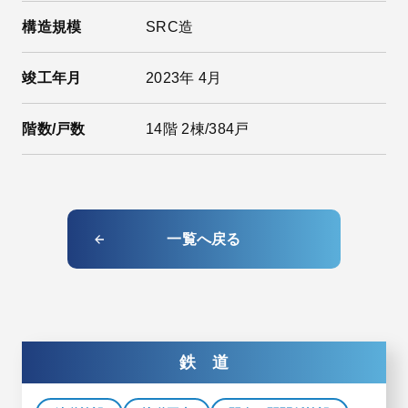
構造規模
SRC造
竣工年月
2023年 4月
階数/戸数
14階 2棟/384戸
一覧へ戻る
鉄 道