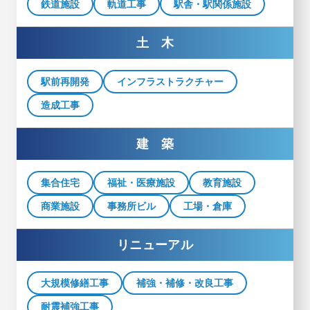
鉄道施設
軌道工事
駅舎・駅関係施設
土 木
駅前再開発
インフラストラクチャー
造成工事
建 築
集合住宅
福祉・医療施設
教育施設
商業施設
事務所ビル
工場・倉庫
リニューアル
大規模修繕工事
補強・補修・改良工事
耐震補強工事