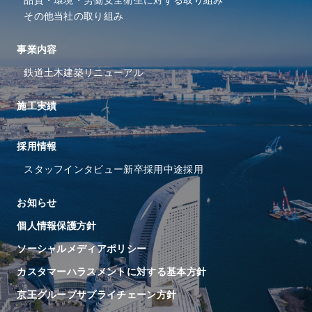
品質・環境・労働安全衛⽣に
対する取り組み
その他当社の取り組み
事業内容
鉄道
土木
建築
リニューアル
施工実績
採⽤情報
スタッフインタビュー
新卒採用
中途採用
お知らせ
個人情報保護方針
ソーシャルメディアポリシー
カスタマーハラスメントに対する基本方針
京王グループサプライチェーン方針