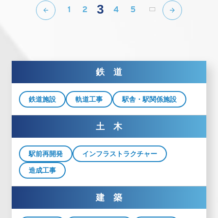
3
1
2
4
5
鉄 道
鉄道施設
軌道工事
駅舎・駅関係施設
土 木
駅前再開発
インフラストラクチャー
造成工事
建 築