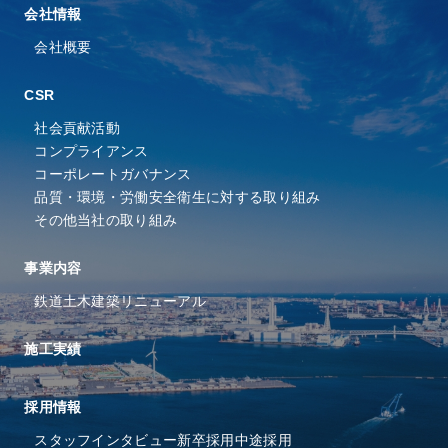
会社情報
会社概要
CSR
社会貢献活動
コンプライアンス
コーポレートガバナンス
品質・環境・労働安全衛⽣に
対する取り組み
その他当社の取り組み
事業内容
鉄道
土木
建築
リニューアル
施工実績
採⽤情報
スタッフインタビュー
新卒採用
中途採用