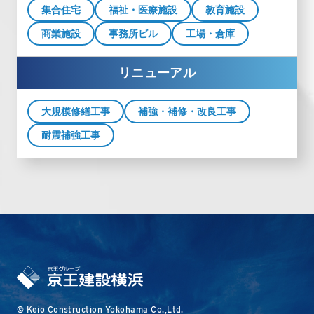
集合住宅
福祉・医療施設
教育施設
商業施設
事務所ビル
工場・倉庫
リニューアル
大規模修繕工事
補強・補修・改良工事
耐震補強工事
© Keio Construction Yokohama Co.,Ltd.