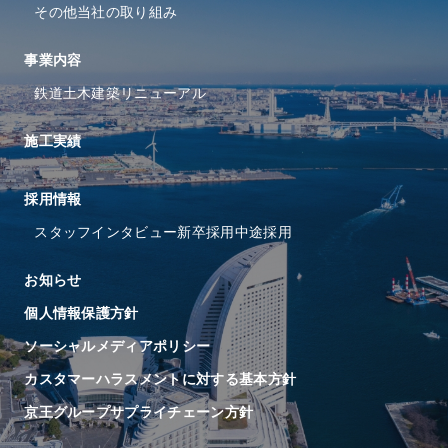
その他当社の取り組み
事業内容
鉄道
土木
建築
リニューアル
施工実績
採⽤情報
スタッフインタビュー
新卒採用
中途採用
お知らせ
個人情報保護方針
ソーシャルメディアポリシー
カスタマーハラスメントに対する基本方針
京王グループサプライチェーン方針