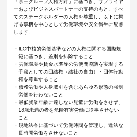
「京王グループ人権方針」に基づき、サプライヤ
ーおよびビジネスパートナーの支持のもと、すべ
てのステークホルダーの人権を尊重し、以下に掲
げる事柄を中心として労働環境や安全衛生に配慮
します。
・ILO中核的労働基準などの人権に関する国際規
範に基づき、差別を排除すること
・労働環境や賃金水準等の労使間協議を実現する
手段としての団結権（結社の自由）・団体行動
権を尊重すること
・債務労働や人身取引を含むあらゆる形態の強制
労働を行わないこと
・最低就業年齢に達しない児童に労働をさせず、
18歳未満の者を危険有害労働に従事させない
こと
・現地法令に基づいて労働時間を管理し、違法な
長時間労働をさせないこと