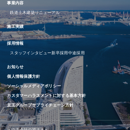
事業内容
鉄道
土木
建築
リニューアル
施工実績
採⽤情報
スタッフインタビュー
新卒採用
中途採用
お知らせ
個人情報保護方針
ソーシャルメディアポリシー
カスタマーハラスメントに対する基本方針
京王グループサプライチェーン方針
協⼒会社の皆さまへ