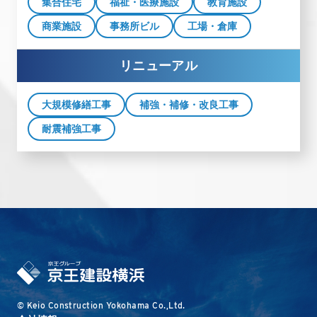
集合住宅
福祉・医療施設
教育施設
商業施設
事務所ビル
工場・倉庫
リニューアル
大規模修繕工事
補強・補修・改良工事
耐震補強工事
© Keio Construction Yokohama Co.,Ltd.