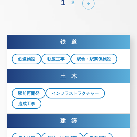
1
2
鉄 道
鉄道施設
軌道工事
駅舎・駅関係施設
土 木
駅前再開発
インフラストラクチャー
造成工事
建 築