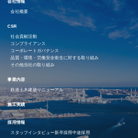
会社情報
会社概要
CSR
社会貢献活動
コンプライアンス
コーポレートガバナンス
品質・環境・労働安全衛⽣に
対する取り組み
その他当社の取り組み
事業内容
鉄道
土木
建築
リニューアル
施工実績
採⽤情報
スタッフインタビュー
新卒採用
中途採用