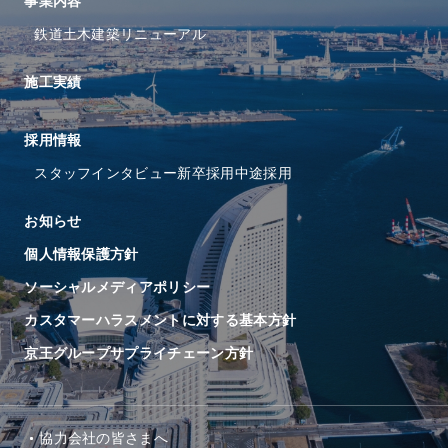
事業内容
鉄道
土木
建築
リニューアル
施工実績
採⽤情報
スタッフインタビュー
新卒採用
中途採用
お知らせ
個人情報保護方針
ソーシャルメディアポリシー
カスタマーハラスメントに対する基本方針
京王グループサプライチェーン方針
協⼒会社の皆さまへ