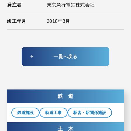
発注者
東京急行電鉄株式会社
竣工年月
2018年3月
一覧へ戻る
鉄 道
鉄道施設
軌道工事
駅舎・駅関係施設
土 木