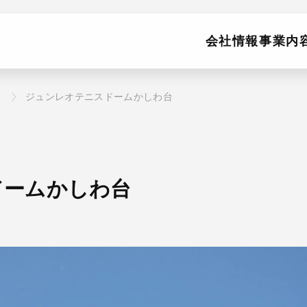
会社情報
事業内
設
ジュンレオテニスドームかしわ台
ドームかしわ台