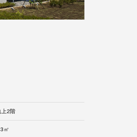
地上2階
.3㎡