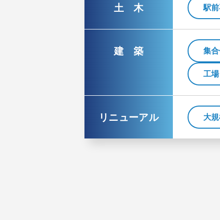
土 木
駅前
建 築
集合
工場
リニューアル
大規