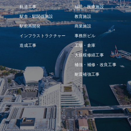
軌道⼯事
福祉・医療施設
駅舎・駅関係施設
教育施設
駅前再開発
商業施設
インフラストラクチャー
事務所ビル
造成⼯事
⼯場・倉庫
⼤規模修繕工事
補強・補修・改良工事
耐震補強⼯事