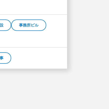
設
事務所ビル
事