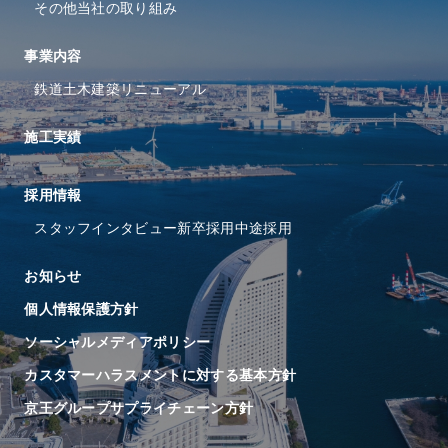
その他当社の取り組み
事業内容
鉄道
土木
建築
リニューアル
施工実績
採⽤情報
スタッフインタビュー
新卒採用
中途採用
お知らせ
個人情報保護方針
ソーシャルメディアポリシー
カスタマーハラスメントに対する基本方針
京王グループサプライチェーン方針