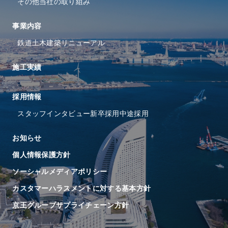
その他当社の取り組み
事業内容
鉄道
土木
建築
リニューアル
施工実績
採⽤情報
スタッフインタビュー
新卒採用
中途採用
お知らせ
個人情報保護方針
ソーシャルメディアポリシー
カスタマーハラスメントに対する基本方針
京王グループサプライチェーン方針