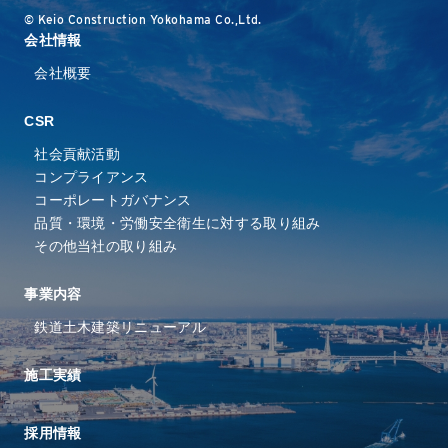
© Keio Construction Yokohama Co.,Ltd.
会社情報
会社概要
CSR
社会貢献活動
コンプライアンス
コーポレートガバナンス
品質・環境・労働安全衛⽣に
対する取り組み
その他当社の取り組み
事業内容
鉄道
土木
建築
リニューアル
施工実績
採⽤情報