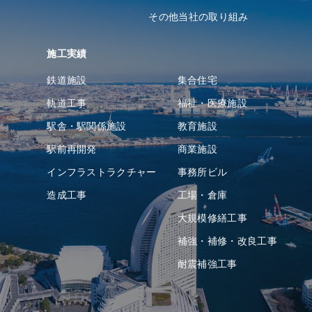
その他当社の取り組み
施工実績
鉄道施設
集合住宅
軌道⼯事
福祉・医療施設
駅舎・駅関係施設
教育施設
駅前再開発
商業施設
インフラストラクチャー
事務所ビル
造成⼯事
⼯場・倉庫
⼤規模修繕工事
補強・補修・改良工事
耐震補強⼯事