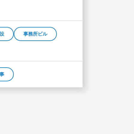
設
事務所ビル
事