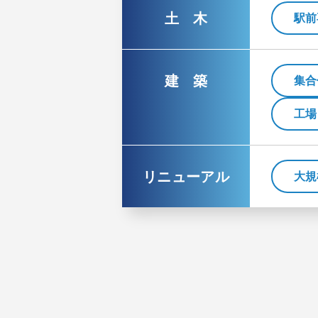
土 木
駅前
建 築
集合
工場
リニューアル
大規