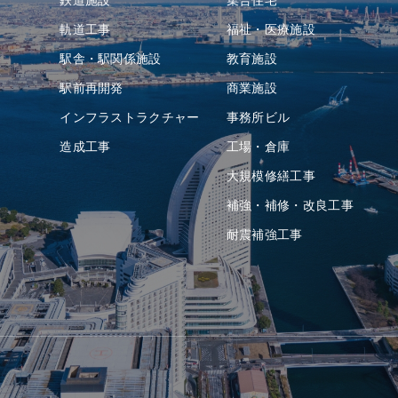
軌道⼯事
福祉・医療施設
駅舎・駅関係施設
教育施設
駅前再開発
商業施設
インフラストラクチャー
事務所ビル
造成⼯事
⼯場・倉庫
⼤規模修繕工事
補強・補修・改良工事
耐震補強⼯事