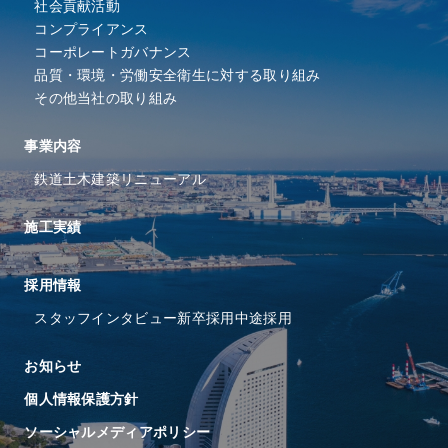
社会貢献活動
コンプライアンス
コーポレートガバナンス
品質・環境・労働安全衛⽣に
対する取り組み
その他当社の取り組み
事業内容
鉄道
土木
建築
リニューアル
施工実績
採⽤情報
スタッフインタビュー
新卒採用
中途採用
お知らせ
個人情報保護方針
ソーシャルメディアポリシー