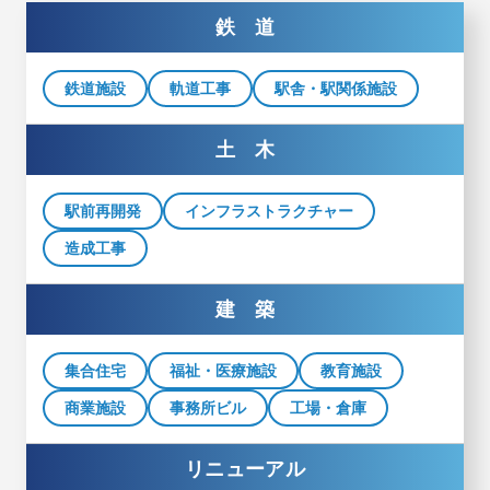
鉄 道
鉄道施設
軌道工事
駅舎・駅関係施設
土 木
駅前再開発
インフラストラクチャー
造成工事
建 築
集合住宅
福祉・医療施設
教育施設
商業施設
事務所ビル
工場・倉庫
リニューアル