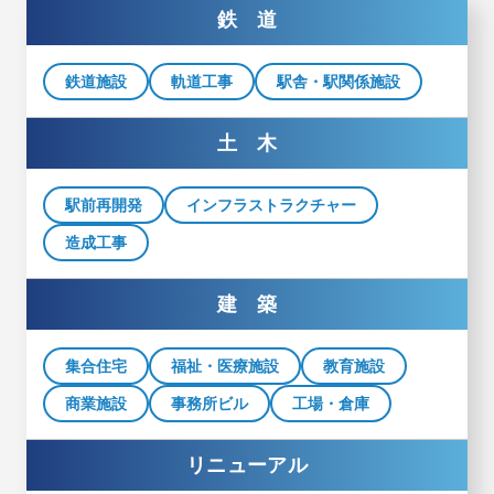
鉄 道
鉄道施設
軌道工事
駅舎・駅関係施設
土 木
駅前再開発
インフラストラクチャー
造成工事
建 築
集合住宅
福祉・医療施設
教育施設
商業施設
事務所ビル
工場・倉庫
リニューアル