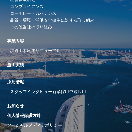
コンプライアンス
コーポレートガバナンス
品質・環境・労働安全衛⽣に
対する取り組み
その他当社の取り組み
事業内容
鉄道
土木
建築
リニューアル
施工実績
採⽤情報
スタッフインタビュー
新卒採用
中途採用
お知らせ
個人情報保護方針
ソーシャルメディアポリシー