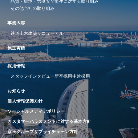
品質・環境・労働安全衛⽣に
対する取り組み
その他当社の取り組み
事業内容
鉄道
土木
建築
リニューアル
施工実績
採⽤情報
スタッフインタビュー
新卒採用
中途採用
お知らせ
個人情報保護方針
ソーシャルメディアポリシー
カスタマーハラスメントに対する基本方針
京王グループサプライチェーン方針