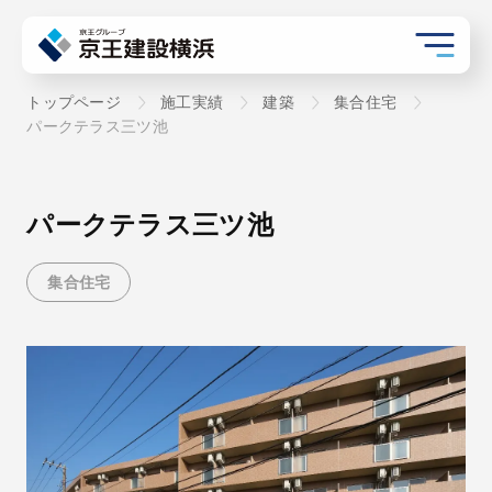
トップページ
施工実績
建築
集合住宅
パークテラス三ツ池
パークテラス三ツ池
集合住宅