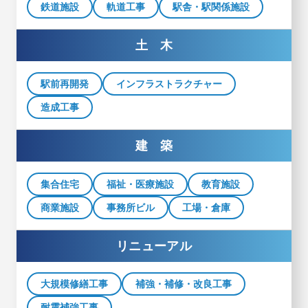
鉄道施設
軌道工事
駅舎・駅関係施設
土 木
駅前再開発
インフラストラクチャー
造成工事
建 築
集合住宅
福祉・医療施設
教育施設
商業施設
事務所ビル
工場・倉庫
リニューアル
大規模修繕工事
補強・補修・改良工事
耐震補強工事