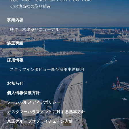
その他当社の取り組み
事業内容
鉄道
土木
建築
リニューアル
施工実績
採⽤情報
スタッフインタビュー
新卒採用
中途採用
お知らせ
個人情報保護方針
ソーシャルメディアポリシー
カスタマーハラスメントに対する基本方針
京王グループサプライチェーン方針