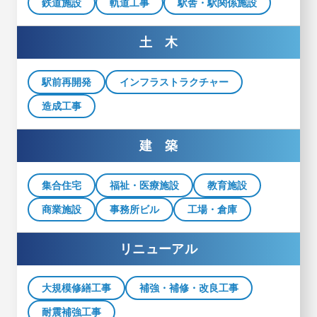
鉄道施設
軌道工事
駅舎・駅関係施設
土 木
駅前再開発
インフラストラクチャー
造成工事
建 築
集合住宅
福祉・医療施設
教育施設
商業施設
事務所ビル
工場・倉庫
リニューアル
大規模修繕工事
補強・補修・改良工事
耐震補強工事