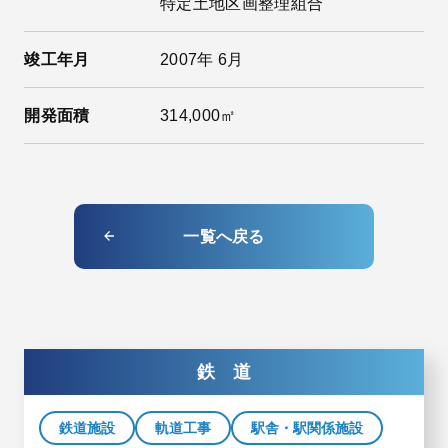
特定土地区画整理組合
竣工年月
2007年 6月
開発面積
314,000㎡
一覧へ戻る
鉄 道
鉄道施設
軌道工事
駅舎・駅関係施設