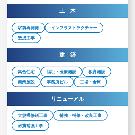
土 木
駅前再開発
インフラストラクチャー
造成工事
建 築
集合住宅
福祉・医療施設
教育施設
商業施設
事務所ビル
工場・倉庫
リニューアル
大規模修繕工事
補強・補修・改良工事
耐震補強工事