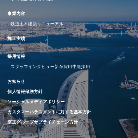
事業内容
鉄道
土木
建築
リニューアル
施工実績
採⽤情報
スタッフインタビュー
新卒採用
中途採用
お知らせ
個人情報保護方針
ソーシャルメディアポリシー
カスタマーハラスメントに対する基本方針
京王グループサプライチェーン方針