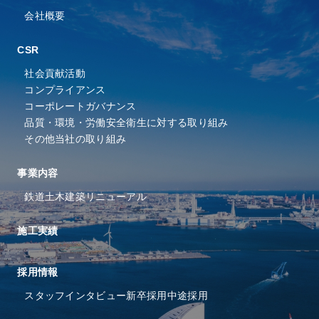
会社概要
CSR
社会貢献活動
コンプライアンス
コーポレートガバナンス
品質・環境・労働安全衛⽣に
対する取り組み
その他当社の取り組み
事業内容
鉄道
土木
建築
リニューアル
施工実績
採⽤情報
スタッフインタビュー
新卒採用
中途採用