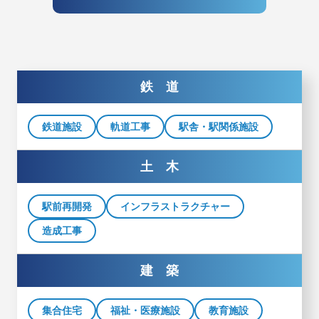
鉄 道
鉄道施設
軌道工事
駅舎・駅関係施設
土 木
駅前再開発
インフラストラクチャー
造成工事
建 築
集合住宅
福祉・医療施設
教育施設