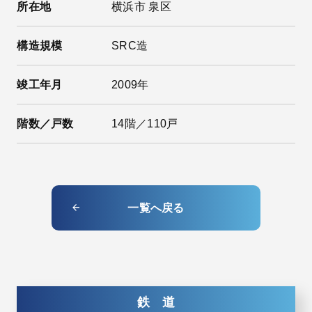
所在地
横浜市 泉区
構造規模
SRC造
竣工年月
2009年
階数／戸数
14階／110戸
一覧へ戻る
鉄 道