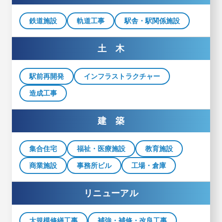
鉄道施設
軌道工事
駅舎・駅関係施設
土 木
駅前再開発
インフラストラクチャー
造成工事
建 築
集合住宅
福祉・医療施設
教育施設
商業施設
事務所ビル
工場・倉庫
リニューアル
大規模修繕工事
補強・補修・改良工事