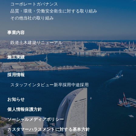
コーポレートガバナンス
品質・環境・労働安全衛⽣に
対する取り組み
その他当社の取り組み
事業内容
鉄道
土木
建築
リニューアル
施工実績
採⽤情報
スタッフインタビュー
新卒採用
中途採用
お知らせ
個人情報保護方針
ソーシャルメディアポリシー
カスタマーハラスメントに対する基本方針