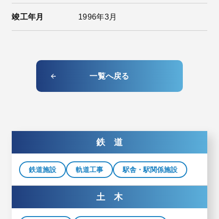
竣工年月
1996年3月
一覧へ戻る
鉄 道
鉄道施設
軌道工事
駅舎・駅関係施設
土 木