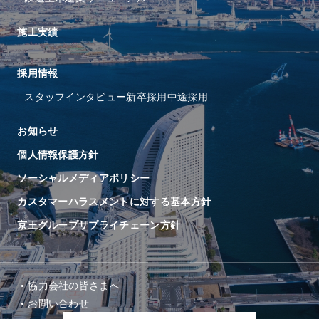
施工実績
採⽤情報
スタッフインタビュー
新卒採用
中途採用
お知らせ
個人情報保護方針
ソーシャルメディアポリシー
カスタマーハラスメントに対する基本方針
京王グループサプライチェーン方針
協⼒会社の皆さまへ
お問い合わせ