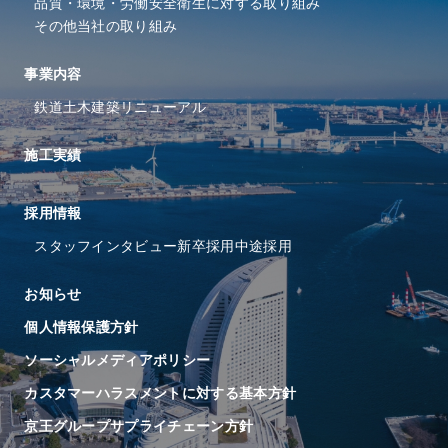
品質・環境・労働安全衛⽣に
対する取り組み
その他当社の取り組み
事業内容
鉄道
土木
建築
リニューアル
施工実績
採⽤情報
スタッフインタビュー
新卒採用
中途採用
お知らせ
個人情報保護方針
ソーシャルメディアポリシー
カスタマーハラスメントに対する基本方針
京王グループサプライチェーン方針