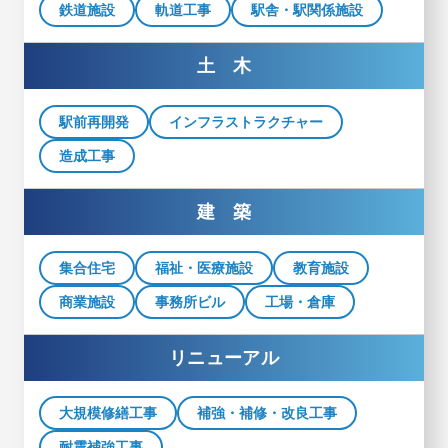
鉄道施設
軌道工事
駅舎・駅関係施設
土 木
駅前再開発
インフラストラクチャー
造成工事
建 築
集合住宅
福祉・医療施設
教育施設
商業施設
事務所ビル
工場・倉庫
リニューアル
大規模修繕工事
補強・補修・改良工事
耐震補強工事