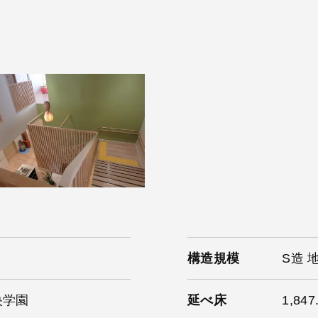
構造規模
S造 
央学園
延べ床
1,847