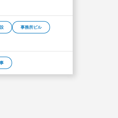
設
事務所ビル
事