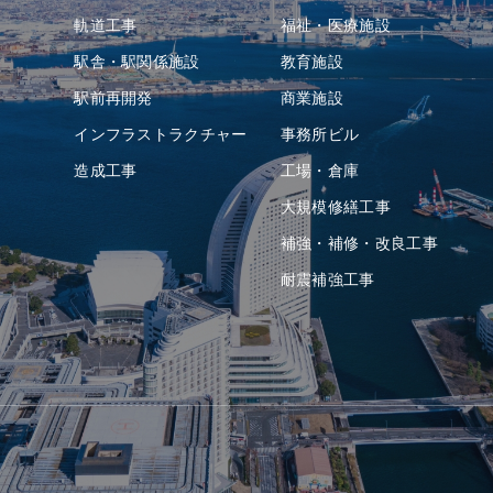
軌道⼯事
福祉・医療施設
駅舎・駅関係施設
教育施設
駅前再開発
商業施設
インフラストラクチャー
事務所ビル
造成⼯事
⼯場・倉庫
⼤規模修繕工事
補強・補修・改良工事
耐震補強⼯事