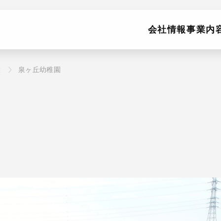
会社情報
事業内
設
泉ヶ丘幼稚園