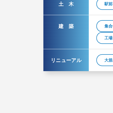
土 木
駅前
建 築
集合
工場
リニューアル
大規