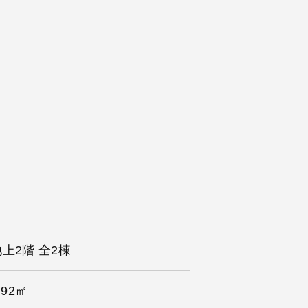
地上2階 全2棟
.92㎡