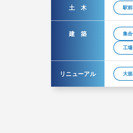
土 木
駅前
建 築
集合
工場
リニューアル
大規