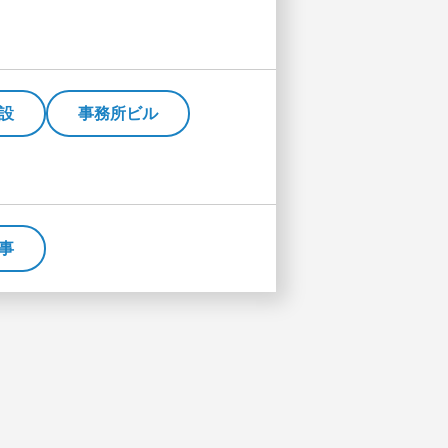
設
事務所ビル
事