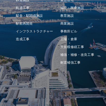
鉄道施設
集合住宅
軌道⼯事
福祉・医療施設
駅舎・駅関係施設
教育施設
駅前再開発
商業施設
インフラストラクチャー
事務所ビル
造成⼯事
⼯場・倉庫
⼤規模修繕工事
補強・補修・改良工事
耐震補強⼯事